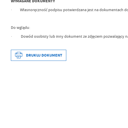
WYMAGANE DOKUMENTY
·
Własnoręczność podpisu potwierdzana jest na dokumentach do
Do wglądu:
·
Dowód osobisty lub inny dokument ze zdjęciem pozwalający na
DRUKUJ DOKUMENT
Data wytworzenia
Wytworzył
Data opublikowania
Opublikował
Data ostatniej aktualizacji
Ostatnio zaktualizował