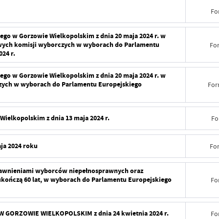
Data wy
Fo
Wytworz
Data wy
o w Gorzowie Wielkopolskim z dnia 20 maja 2024 r. w
Data op
wych komisji wyborczych w wyborach do Parlamentu
Fo
Wytworz
24 r.
Opublik
Data op
Data wy
o w Gorzowie Wielkopolskim z dnia 20 maja 2024 r. w
Data osta
ych w wyborach do Parlamentu Europejskiego
For
Opublik
Wytworz
Ostatnio
Data osta
Data op
Data wy
elkopolskim z dnia 13 maja 2024 r.
Fo
Ostatnio
Opublik
Wytworz
Data wy
ja 2024 roku
Fo
Data osta
Data op
Wytworz
Ostatnio
Data wy
Opublik
prawnieniami wyborców niepełnosprawnych oraz
Data op
ukończą 60 lat, w wyborach do Parlamentu Europejskiego
Fo
Wytworz
Data osta
Opublik
Data op
Ostatnio
Data wy
ORZOWIE WIELKOPOLSKIM z dnia 24 kwietnia 2024 r.
Fo
Data osta