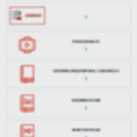
treści w postaci wiadomości, ofert, komunikatów mediów
Ostatnio
Natalia Pigłowska
społecznościowych.
zaktualizował
POSIEDZENIA.PL
DZIENNIK URZĘDOWY WOJ. LUBUSKIEGO
DZIENNIK USTAW
MONITOR POLSKI