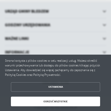
URZĄD GMINY BLEDZEW
GODZINY URZĘDOWANIA
WAŻNE LINKI
INFORMACJE
Strona korzysta z plików cookies w celu realizacji usług. Możesz określić
warunki przechowywania lub dostępu do plików cookies klikając przycisk
Ustawienia. Aby dowiedzieć się więcej zachęcamy do zapoznania się z
Polityką Cookies oraz Polityką Prywatności.
Odwiedzin: 91765
ZAPISZ WYBRANE
USTAWIENIA
ODRZUĆ WSZYSTKIE
ODRZUĆ WSZYSTKIE
Copyright by bip.bledzew.pl
ZEZWÓL NA WSZYSTKIE