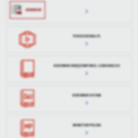
Ostatnio
Natalia Pigłowska
treści w postaci wiadomości, ofert, komunikatów mediów
zaktualizował
społecznościowych.
POSIEDZENIA.PL
DZIENNIK URZĘDOWY WOJ. LUBUSKIEGO
DZIENNIK USTAW
MONITOR POLSKI