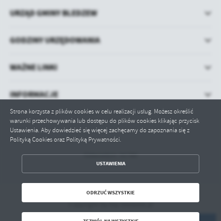
URZĄD GMINY BLEDZEW
GODZINY URZĘDOWANIA
WAŻNE LINKI
INFORMACJE
Strona korzysta z plików cookies w celu realizacji usług. Możesz określić
warunki przechowywania lub dostępu do plików cookies klikając przycisk
Ustawienia. Aby dowiedzieć się więcej zachęcamy do zapoznania się z
Polityką Cookies oraz Polityką Prywatności.
Odwiedzin: 91780
ZAPISZ WYBRANE
USTAWIENIA
ODRZUĆ WSZYSTKIE
ODRZUĆ WSZYSTKIE
Copyright by bip.bledzew.pl
ZEZWÓL NA WSZYSTKIE
Powered by
2ClickPortal® - Portale nowej generacji