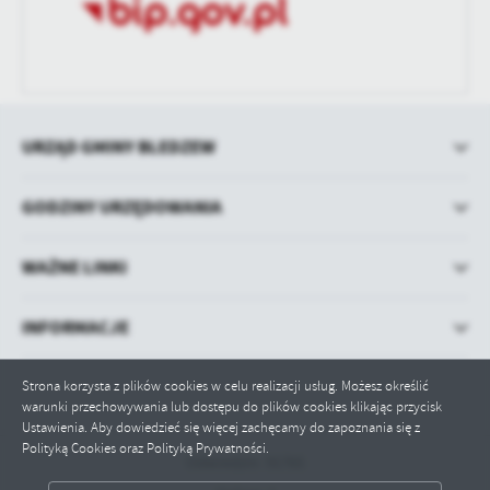
URZĄD GMINY BLEDZEW
GODZINY URZĘDOWANIA
WAŻNE LINKI
INFORMACJE
Strona korzysta z plików cookies w celu realizacji usług. Możesz określić
warunki przechowywania lub dostępu do plików cookies klikając przycisk
Ustawienia. Aby dowiedzieć się więcej zachęcamy do zapoznania się z
Polityką Cookies oraz Polityką Prywatności.
Odwiedzin: 91765