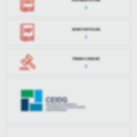
treści w postaci wiadomości, ofert, komunikatów mediów
społecznościowych.
MONITOR POLSKI
PRAWO LOKALNE