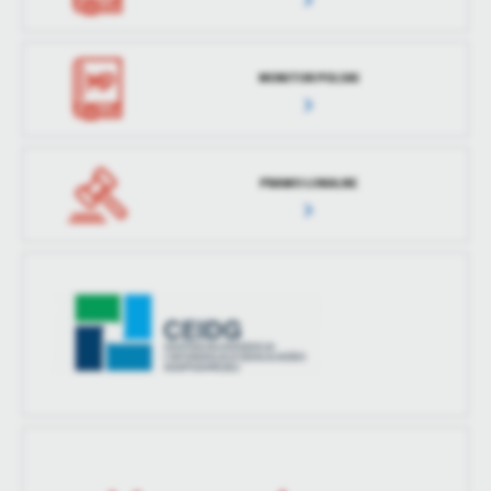
treści w postaci wiadomości, ofert, komunikatów mediów
społecznościowych.
MONITOR POLSKI
PRAWO LOKALNE